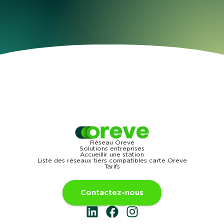
Réseau Oreve
Solutions entreprises
Accueillir une station
Liste des réseaux tiers compatibles carte Oreve
Tarifs
Contactez-nous
L
F
I
i
a
n