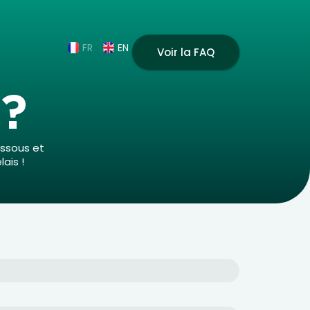
FR
EN
Voir la FAQ
?
essous et
ais !